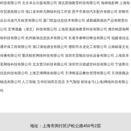
科技有限公司
北京卓众出版有限公司
湖北英驰教育科技有限公司
海南电影网
上海电
寺贸易有限公司
海口龙华梓尤网络科技工作室
恩平市奥劲汽车配件有限公司
邯郸市
丛台乐途汽车租赁有限公司
厦门暄益信息技术有限公司
成都威斯德农产品有限责任
公司
宏博晟鑫（湖北）科技有限公司
上海星满易海教育科技有限公司
潍坊铸源海网
络科技有限公司
杭州焕旭信息技术有限公司
长葛市睿蜂坊蜂业有限公司
福建省佳达
通环保工程有限公司
海口满地酒业有限公司
濮阳市永龙化工有限公司
云南鲸落文化
传播有限公司
重庆航乾网络科技有限公司
深圳市昊顺自动化设备有限公司
上海宸卓
茗网络科技有限公司
北京蕾贝科技有限公司
深圳市沃德盛世科技有限公司
宁波甬往
信息科技有限公司
上海艾傅网络有限公司
天津唯诺品餐饮管理有限公司
天津路顺达
物流有限公司
人工智能
五华区锦芮百货店
天气预报
裕张金弓(上海)网络科技有限公
司
地址：上海市闵行区沪松公路450号2层