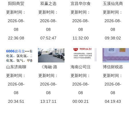
阳阳商贸
双赢之选
宜昌华尔食
玉溪仙兆商
携手实力代
更新时间：
探讨福建合
更新时间：
品携新品惊
更新时间：
贸招募区域
更新时间：
理，共启诚
2026-08-
祥日用制品
2026-08-
艳上海中食
2026-08-
代理，商贸
2026-08-
信财富路
08
商贸代理合
08
展，打造全
08
代理代办助
08
22:36:08
作的潜力
07:52:47
品类饼干链
11:32:00
力合作共赢
09:38:02
条发展新模
式
山东济南聊
《海融·路
海南公司注
博信财税咨
更新时间：
城德州3M
更新时间：
书》2017
册与代办服
更新时间：
更新时间：
询服务 专
滤毒盒总代
2026-08-
夏季东北行
2026-08-
2026-08-
务全攻略
业商贸代理
2026-08-
理 6003CN
08
(大连篇一)
08
财丰商务如
08
代办，助力
08
滤毒盒优质
20:34:51
商贸代理办
13:17:11
何化解注
00:00:21
企业高效运
04:19:43
供应商解析
的手记与观
销、异常、
营
察
代理记账与
商贸代办难