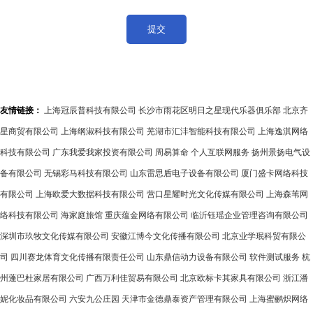
友情链接：
上海冠辰普科技有限公司
长沙市雨花区明日之星现代乐器俱乐部
北京齐
星商贸有限公司
上海纲淑科技有限公司
芜湖市汇沣智能科技有限公司
上海逸淇网络
科技有限公司
广东我爱我家投资有限公司
周易算命
个人互联网服务
扬州景扬电气设
备有限公司
无锡彩马科技有限公司
山东雷思盾电子设备有限公司
厦门盛卡网络科技
有限公司
上海欧爱大数据科技有限公司
营口星耀时光文化传媒有限公司
上海森苇网
络科技有限公司
海家庭旅馆
重庆蕴金网络有限公司
临沂钰瑶企业管理咨询有限公司
深圳市玖牧文化传媒有限公司
安徽江博今文化传播有限公司
北京业学珉科贸有限公
司
四川赛龙体育文化传播有限责任公司
山东鼎信动力设备有限公司
软件测试服务
杭
州蓬巴杜家居有限公司
广西万利佳贸易有限公司
北京欧标卡其家具有限公司
浙江潘
妮化妆品有限公司
六安九公庄园
天津市金德鼎泰资产管理有限公司
上海蜜鹂炽网络