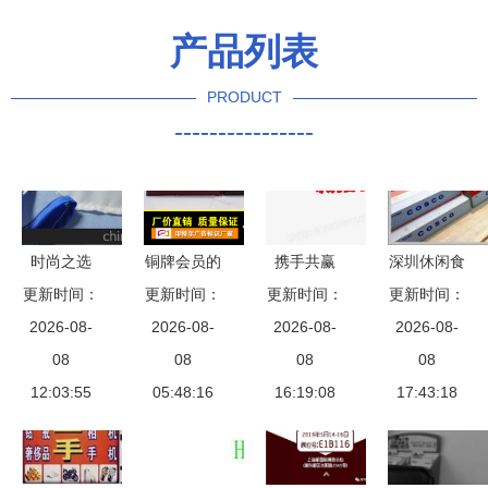
产品列表
PRODUCT
----------------
时尚之选
铜牌会员的
携手共赢
深圳休闲食
深圳南油高
更新时间：
商贸代理代
更新时间：
揭秘商贸代
更新时间：
品进口报关
更新时间：
端仿丝定位
2026-08-
办与采购全
2026-08-
理与加盟商
2026-08-
代理全攻略
2026-08-
印花连衣
08
指南
08
合作新模式
08
公司实力、
08
裙，早春新
12:03:55
05:48:16
16:19:08
生产厂家资
17:43:18
款的魅力盛
源与报价模
宴
式解析